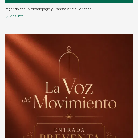
Pagando con:
Mercadopago
y
Transferencia Bancaria
Más info