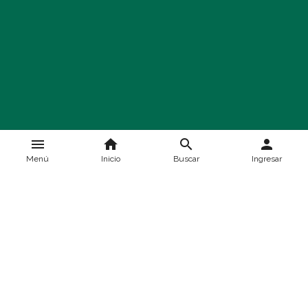
menu
home
search
person
Menú
Inicio
Buscar
Ingresar